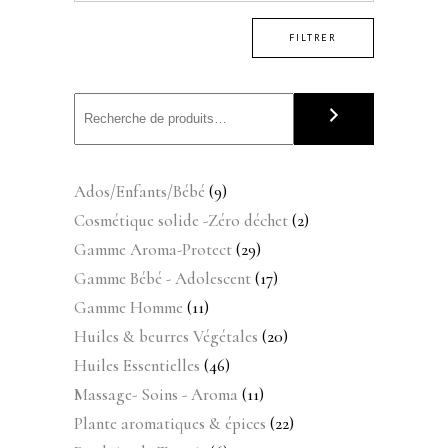
FILTRER
9
Ados/Enfants/Bébé
9
produits
2
Cosmétique solide -Zéro déchet
2
produits
29
Gamme Aroma-Protect
29
produits
17
Gamme Bébé - Adolescent
17
produits
11
Gamme Homme
11
produits
20
Huiles & beurres Végétales
20
produits
46
Huiles Essentielles
46
produits
11
Massage- Soins - Aroma
11
produits
22
Plante aromatiques & épices
22
produits