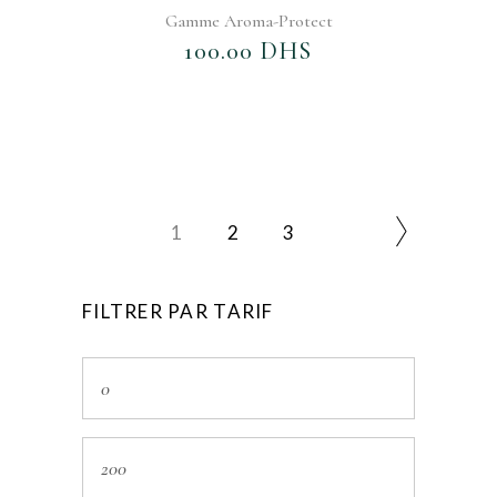
Gamme Aroma-Protect
100.00
DHS
1
2
3
FILTRER PAR TARIF
Prix
min
Prix
max