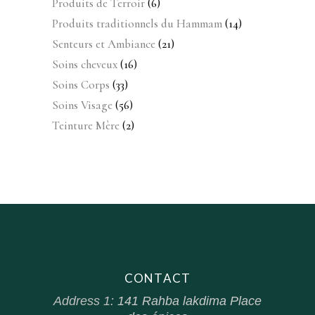
6
Produits de Terroir
6
produits
14
Produits traditionnels du Hammam
14
produits
21
Senteurs et Ambiance
21
produits
16
Soins cheveux
16
produits
33
Soins Corps
33
produits
56
Soins Visage
56
produits
2
Teinture Mère
2
produits
CONTACT
Address 1:
141 Rahba lakdima Place