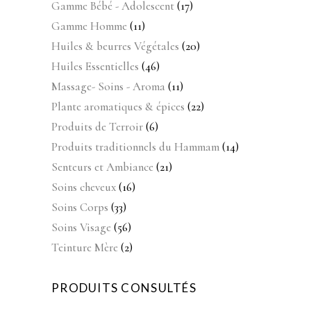
produits
17
Gamme Bébé - Adolescent
17
produits
11
Gamme Homme
11
produits
20
Huiles & beurres Végétales
20
produits
46
Huiles Essentielles
46
produits
11
Massage- Soins - Aroma
11
produits
22
Plante aromatiques & épices
22
produits
6
Produits de Terroir
6
produits
14
Produits traditionnels du Hammam
14
produits
21
Senteurs et Ambiance
21
produits
16
Soins cheveux
16
produits
33
Soins Corps
33
produits
56
Soins Visage
56
produits
2
Teinture Mère
2
produits
PRODUITS CONSULTÉS