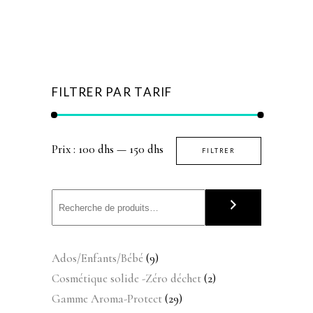
FILTRER PAR TARIF
Prix
Prix
Prix :
100 dhs
—
150 dhs
FILTRER
min
max
9
Ados/Enfants/Bébé
9
produits
2
Cosmétique solide -Zéro déchet
2
produits
29
Gamme Aroma-Protect
29