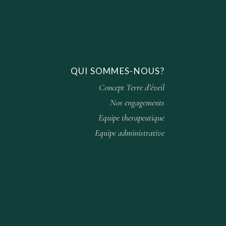
E
G
M
A
E
N
T
T
I
QUI SOMMES-NOUS?
O
Concept Terre d’éveil
N
Nos engagements
Equipe therapeutique
D
Equipe administrative
E
V
U
E
S