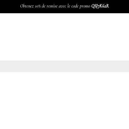
Obtenez 10% de remise avec le code promo
QSJ7K62R
ELIERS
ACTIVITÉS
NOU
e
Programme Hebdomada
Lavemen
Méditation Heartfullnes
Cure de 
Acupuncture, Su-Jok et
vésicul
e
Qi-gong
réflexologie plantaire
BOL D’
nance
Tai-chi chuan
Pilates
akras
Hatha yoga
Yoga kundalini