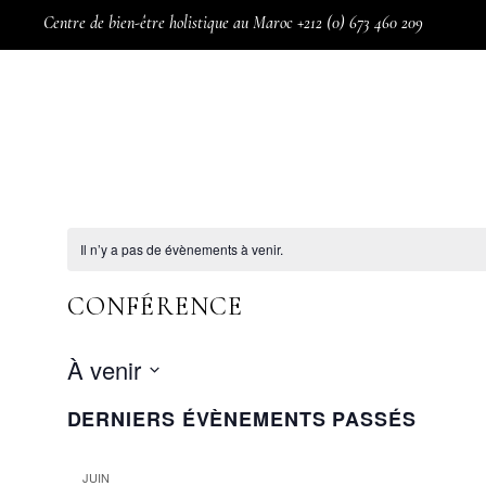
Centre de bien-être holistique au Maroc +212 (0) 673 460 209
Mes favoris
BOUTIQUE
THÉRAPIES
AT
Il n’y a pas de évènements à venir.
Hypnose Ericksonienn
Access Bars
CONFÉRENCE
Harmonisation global
Physioscan et bioréso
À venir
Oligoscan
Sélectionnez
DERNIERS ÉVÈNEMENTS PASSÉS
Harmonisation des ch
une
date.
Magnétisme
JUIN