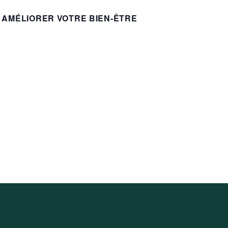
G
H
A
 AMÉLIORER VOTRE BIEN-ÊTRE
E
T
R
I
O
C
N
H
D
E
E
V
E
U
T
E
N
S
É
A
V
V
È
N
I