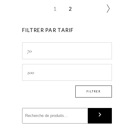
1
2
FILTRER PAR TARIF
Prix
min
Prix
max
FILTRER