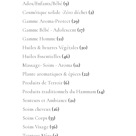
9
Ados/Enfants/Bébé
9
produits
2
Cosmétique solide -Zéro déchet
2
produits
29
Gamme Aroma-Protect
29
produits
17
Gamme Bébé - Adolescent
17
produits
11
Gamme Homme
11
produits
20
Huiles & beurres Végétales
20
produits
46
Huiles Essentielles
46
produits
11
Massage- Soins - Aroma
11
produits
22
Plante aromatiques & épices
22
produits
6
Produits de Terroir
6
produits
14
Produits traditionnels du Hammam
14
produits
21
Senteurs et Ambiance
21
produits
16
Soins cheveux
16
produits
33
Soins Corps
33
produits
56
Soins Visage
56
produits
2
Teinture Mère
2