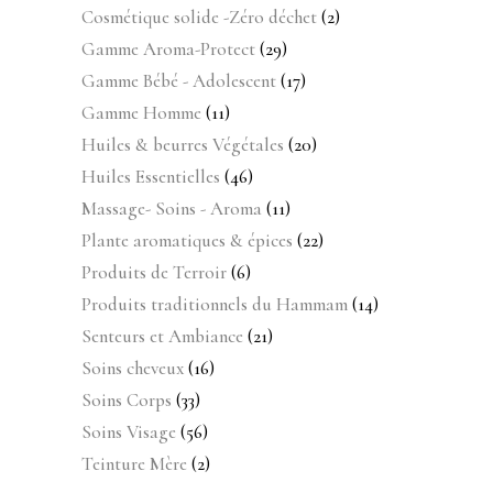
produits
2
Cosmétique solide -Zéro déchet
2
produits
29
Gamme Aroma-Protect
29
produits
17
Gamme Bébé - Adolescent
17
produits
11
Gamme Homme
11
produits
20
Huiles & beurres Végétales
20
produits
46
Huiles Essentielles
46
produits
11
Massage- Soins - Aroma
11
produits
22
Plante aromatiques & épices
22
produits
6
Produits de Terroir
6
produits
14
Produits traditionnels du Hammam
14
produits
21
Senteurs et Ambiance
21
produits
16
Soins cheveux
16
produits
33
Soins Corps
33
produits
56
Soins Visage
56
produits
2
Teinture Mère
2
produits