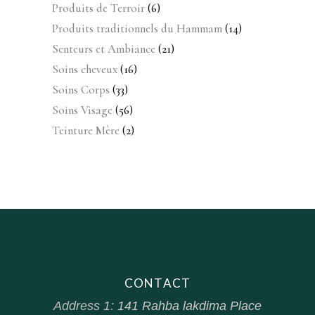
produits
6
Produits de Terroir
6
produits
14
Produits traditionnels du Hammam
14
produits
21
Senteurs et Ambiance
21
produits
16
Soins cheveux
16
produits
33
Soins Corps
33
produits
56
Soins Visage
56
produits
2
Teinture Mère
2
produits
CONTACT
Address 1:
141 Rahba lakdima Place