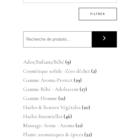
FILTRER
9
Ados/Enfants/Bébé
9
produits
2
Cosmétique solide -Zéro déchet
2
produits
29
Gamme Aroma-Protect
29
produits
17
Gamme Bébé - Adolescent
17
produits
11
Gamme Homme
11
produits
20
Huiles & beurres Végétales
20
produits
46
Huiles Essentielles
46
produits
11
Massage- Soins - Aroma
11
produits
22
Plante aromatiques & épices
22