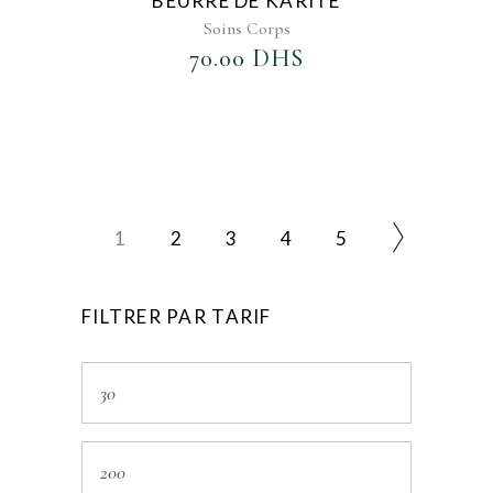
BEURRE DE KARITÉ
Soins Corps
70.00
DHS
1
2
3
4
5
FILTRER PAR TARIF
Prix
min
Prix
max