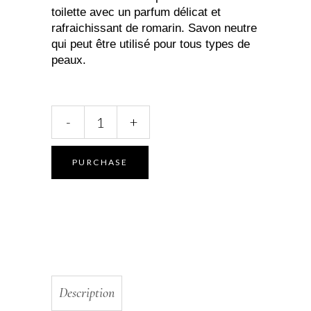
toilette avec un parfum délicat et
rafraichissant de romarin. Savon neutre
qui peut être utilisé pour tous types de
peaux.
Savon
-
+
liquide
antiseptique
«
PURCHASE
Aroma-
protect »
quantity
Description