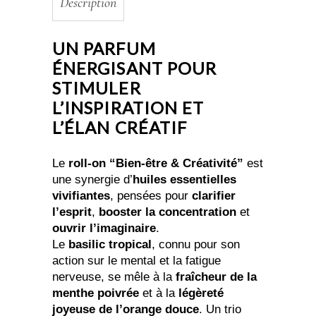
Description
quantity
UN PARFUM
ÉNERGISANT POUR
STIMULER
L’INSPIRATION ET
L’ÉLAN CRÉATIF
Le
roll-on “Bien-être & Créativité”
est
une synergie d’
huiles essentielles
vivifiantes
, pensées pour
clarifier
l’esprit
,
booster la concentration
et
ouvrir l’imaginaire
.
Le
basilic tropical
, connu pour son
action sur le mental et la fatigue
nerveuse, se mêle à la
fraîcheur de la
menthe poivrée
et à la
légèreté
joyeuse de l’orange douce
. Un trio