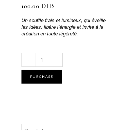
100.00
DHS
Un souffle frais et lumineux, qui éveille
les idées, libère l’énergie et invite à la
création en toute légèreté.
Roll-
-
+
On
“Bien-
être
PURCHASE
&
Créativité”
–
Clarté
d’esprit
&
élan
intérieur