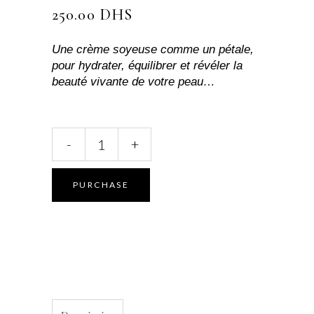
250.00
DHS
Une crème soyeuse comme un pétale,
pour hydrater, équilibrer et révéler la
beauté vivante de votre peau…
Crème
-
+
régénérante
à
la
PURCHASE
Rose
–
Éclat,
harmonie
&
vitalité
quantity