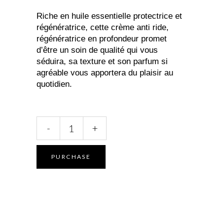
Riche en huile essentielle protectrice et
régénératrice, cette crème anti ride,
régénératrice en profondeur promet
d’être un soin de qualité qui vous
séduira, sa texture et son parfum si
agréable vous apportera du plaisir au
quotidien.
Crème
-
+
anti
âge
Géranium-
PURCHASE
Ylang
ylang-
figue
de
Barbarie