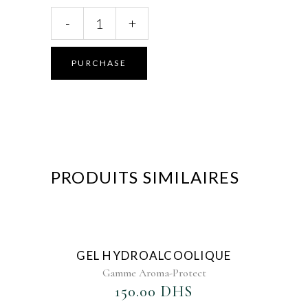
Huiles
-
+
de
Massage
anti
PURCHASE
vergeture
quantity
PRODUITS SIMILAIRES
AJOUTER AU FAVORIS
GEL HYDROALCOOLIQUE
Gamme Aroma-Protect
150.00
DHS