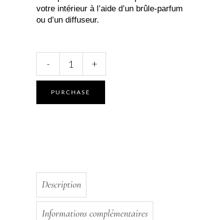
votre intérieur à l’aide d’un brûle-parfum
ou d’un diffuseur.
Huile
-
+
de
diffusion
verveine
PURCHASE
quantity
Description
Informations complémentaires