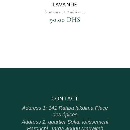
LAVANDE
Senteurs et Ambiance
90.00
DHS
CONTACT
Address 1:
141 Rahba lakdima Place
des épices
Address 2:
quartier Sofia, lotissement
Harouchi, Targa 40000 Marrakeh