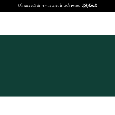
Obtenez 10% de remise avec le code promo
QSJ7K62R
ELIERS
ACTIVITÉS
NOU
e
Programme Hebdomada
Lavemen
Méditation Heartfullnes
Cure de 
Acupuncture, Su-Jok et
vésicul
e
Qi-gong
réflexologie plantaire
BOL D’
nance
Tai-chi chuan
Pilates
akras
Hatha yoga
Yoga kundalini