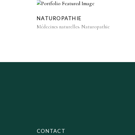
Dynamiser le système
NATUROPATHIE
immunitaire et détoxif
Médecines naturelles
Naturopathie
l’organisme
CONTACT