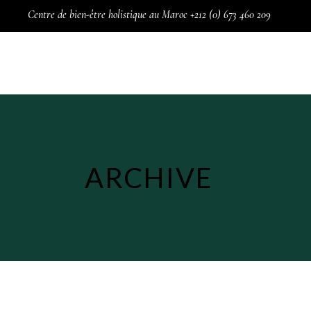
Centre de bien-être holistique au Maroc +212 (0) 673 460 209
Mes favoris
BOUTIQUE
THÉRAPIES
AT
Hypnose Ericksonienn
ARCHIVE
Access Bars
Harmonisation global
Physioscan et bioréso
Oligoscan
Harmonisation des ch
Magnétisme