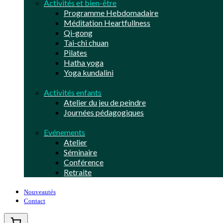
Activités et bien-être
Programme Hebdomadaire
Méditation Heartfullness
Qi-gong
Tai-chi chuan
Pilates
Hatha yoga
Yoga kundalini
Activités enfants
Atelier du jeu de peindre
Journées pédagogiques
Evénements
Atelier
Séminaire
Conférence
Retraite
Nouveautés
Contact