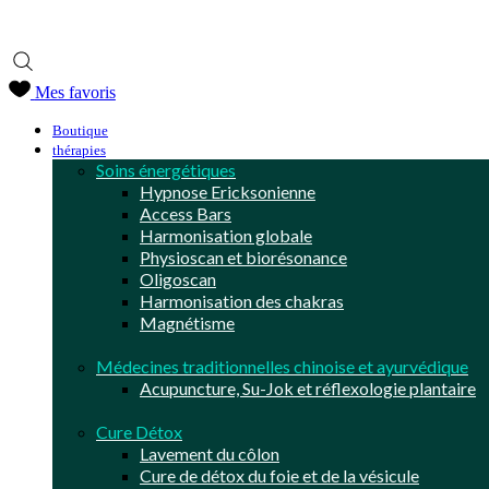
Centre de bien-être holistique au Maroc +212 (0) 673 460 209
Obtenez 10% de remise avec le code promo
QSJ7K62R
Mes favoris
Boutique
thérapies
Soins énergétiques
Hypnose Ericksonienne
Access Bars
Harmonisation globale
Physioscan et biorésonance
Oligoscan
Harmonisation des chakras
Magnétisme
Médecines traditionnelles chinoise et ayurvédique
Acupuncture, Su-Jok et réflexologie plantaire
Cure Détox
Lavement du côlon
Cure de détox du foie et de la vésicule