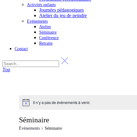
Activités enfants
Journées pédagogiques
Atelier du jeu de peindre
Evénements
Atelier
Séminaire
Conférence
Retraite
Contact
Top
Il n’y a pas de évènements à venir.
Séminaire
Évènements
Séminaire