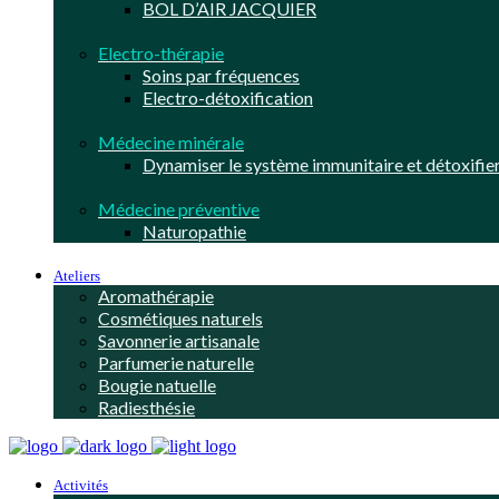
BOL D’AIR JACQUIER
Electro-thérapie
Soins par fréquences
Electro-détoxification
Médecine minérale
Dynamiser le système immunitaire et détoxifier
Médecine préventive
Naturopathie
Ateliers
Aromathérapie
Cosmétiques naturels
Savonnerie artisanale
Parfumerie naturelle
Bougie natuelle
Radiesthésie
Activités