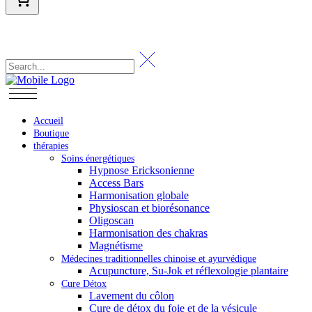
Accueil
Boutique
thérapies
Soins énergétiques
Hypnose Ericksonienne
Access Bars
Harmonisation globale
Physioscan et biorésonance
Oligoscan
Harmonisation des chakras
Magnétisme
Médecines traditionnelles chinoise et ayurvédique
Acupuncture, Su-Jok et réflexologie plantaire
Cure Détox
Lavement du côlon
Cure de détox du foie et de la vésicule