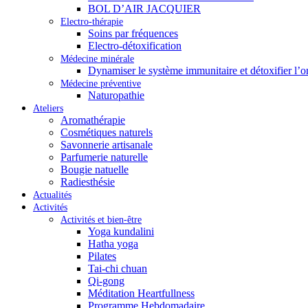
BOL D’AIR JACQUIER
Electro-thérapie
Soins par fréquences
Electro-détoxification
Médecine minérale
Dynamiser le système immunitaire et détoxifier l’
Médecine préventive
Naturopathie
Ateliers
Aromathérapie
Cosmétiques naturels
Savonnerie artisanale
Parfumerie naturelle
Bougie natuelle
Radiesthésie
Actualités
Activités
Activités et bien-être
Yoga kundalini
Hatha yoga
Pilates
Tai-chi chuan
Qi-gong
Méditation Heartfullness
Programme Hebdomadaire