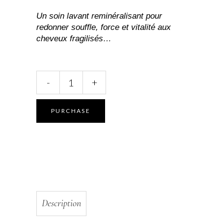
Un soin lavant reminéralisant pour
redonner souffle, force et vitalité aux
cheveux fragilisés…
Shampoing
-
+
Cheveux
Secs
–
PURCHASE
Force,
douceur
&
équilibre
quantity
Description