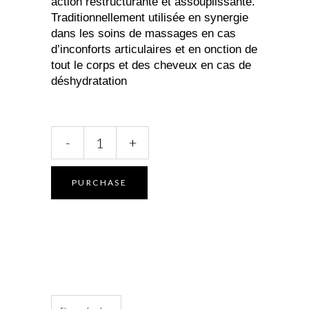
action restructurante et assouplissante.
Traditionnellement utilisée en synergie
dans les soins de massages en cas
d’inconforts articulaires​ et en onction de
tout le corps et des cheveux en cas de
déshydratation
Huile
-
+
vierge
Sésame
quantity
PURCHASE