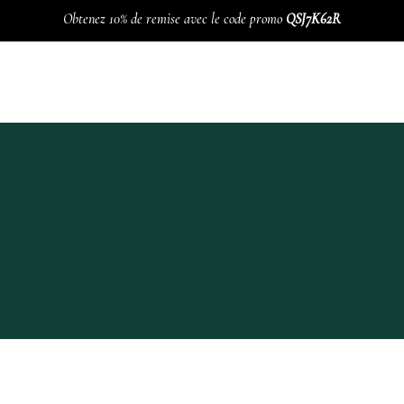
Obtenez 10% de remise avec le code promo
QSJ7K62R
ELIERS
ACTIVITÉS
NOU
e
Programme Hebdomada
Lavemen
Méditation Heartfullnes
Cure de 
Acupuncture, Su-Jok et
vésicul
e
Qi-gong
réflexologie plantaire
BOL D’
nance
Tai-chi chuan
Pilates
akras
Hatha yoga
Yoga kundalini