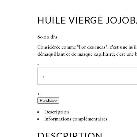
Dynamiser le système
HUILE VIERGE JOJO
immunitaire et détoxif
l’organisme
80.00
dhs
Considérée comme “l’or des incas“, c’est une huil
démaquillant et de masque capillaire, c’est une b
Huile
-
vierge
Jojoba
quantity
+
Purchase
Description
Informations complémentaires
DESCRIPTION