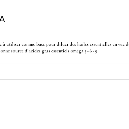
Naturopathie
BA
ier
e à utiliser comme base pour diluer des huiles essentielles en vue d
onne source d’acides gras essentiels oméga 3 - 6 - 9