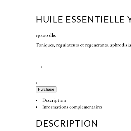
Dynamiser le système
HUILE ESSENTIELLE
immunitaire et détoxif
l’organisme
130.00
dhs
Toniques, régulateurs et régénérants. aphrodisiaqu
Huile
-
essentielle
Ylang
Ylang
quantity
+
Purchase
Description
Informations complémentaires
DESCRIPTION