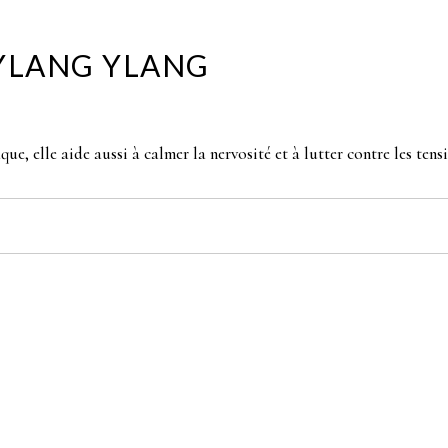
Naturopathie
 YLANG YLANG
ier
e, elle aide aussi à calmer la nervosité et à lutter contre les tens