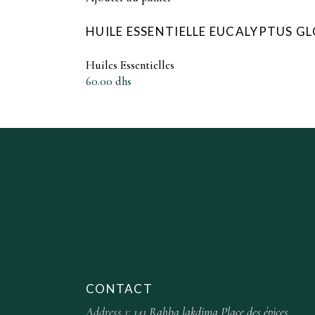
HUILE ESSENTIELLE EUCALYPTUS G
Huiles Essentielles
60.00
dhs
CONTACT
Address 1:
141 Rahba lakdima Place des épices