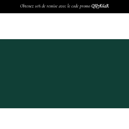
Obtenez 10% de remise avec le code promo
QSJ7K62R
ELIERS
ACTIVITÉS
NOU
e
Programme Hebdomada
Lavemen
Méditation Heartfullnes
Cure de 
Acupuncture, Su-Jok et
vésicul
e
Qi-gong
réflexologie plantaire
BOL D’
nance
Tai-chi chuan
Pilates
akras
Hatha yoga
Yoga kundalini