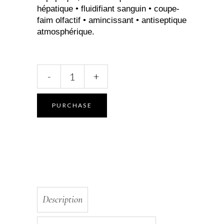
hépatique • fluidifiant sanguin • coupe-
faim olfactif • amincissant • antiseptique
atmosphérique.
Huile
-
+
essentielle
Pamplemousse
quantity
PURCHASE
Description