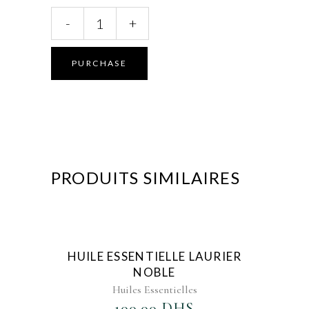
Huile
-
+
essentielle
Mandarine
quantity
PURCHASE
PRODUITS SIMILAIRES
AJOUTER AU FAVORIS
HUILE ESSENTIELLE LAURIER
NOBLE
Huiles Essentielles
100.00
DHS