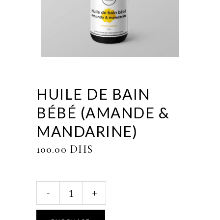
HUILE DE BAIN
BÉBÉ (AMANDE &
MANDARINE)
100.00
DHS
Huile
-
+
de
bain