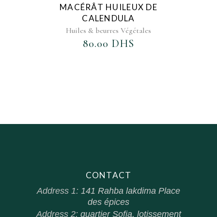
AJOUTER AU FAVORIS
MACÉRÂT HUILEUX DE
CALENDULA
Huiles & beurres Végétales
80.00
DHS
CONTACT
Address 1:
141 Rahba lakdima Place
des épices
Address 2:
quartier Sofia, lotissement