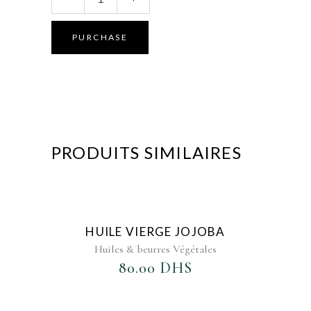
d’Argan
Cosmétique
quantity
PURCHASE
PRODUITS SIMILAIRES
AJOUTER AU FAVORIS
HUILE VIERGE JOJOBA
Huiles & beurres Végétales
80.00
DHS