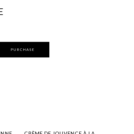
E
PURCHASE
AJOUTER AU FAVORIS
ENNE
CRÈME DE JOUVENCE À LA