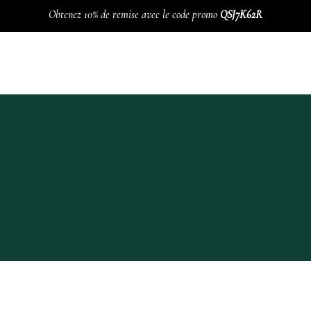
Obtenez 10% de remise avec le code promo
QSJ7K62R
ELIERS
ACTIVITÉS
NOU
e
Programme Hebdomada
Lavemen
Méditation Heartfullnes
Cure de 
Acupuncture, Su-Jok et
vésicul
e
Qi-gong
réflexologie plantaire
BOL D’
nance
Tai-chi chuan
Pilates
akras
Hatha yoga
Yoga kundalini