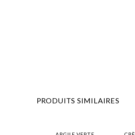
Dynamiser le système
immunitaire et détoxif
l’organisme
PRODUITS SIMILAIRES
AJOUTER AU FAVORIS
ARGILE VERTE
CRÈ