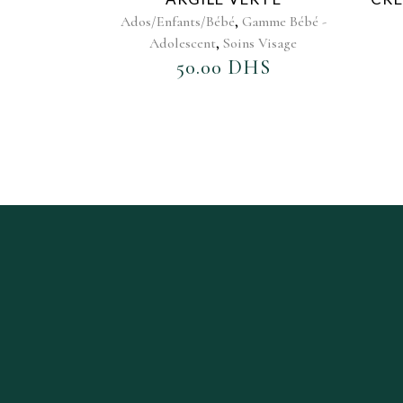
,
Ados/Enfants/Bébé
Gamme Bébé -
,
Adolescent
Soins Visage
50.00
DHS