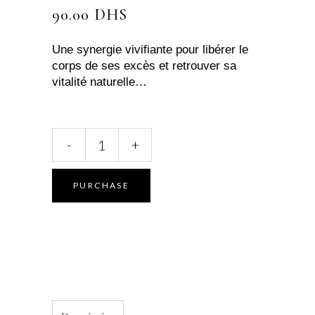
90.00
DHS
Une synergie vivifiante pour libérer le
corps de ses excès et retrouver sa
vitalité naturelle…
Complexe
-
+
Bien-
Être
Métabolique
PURCHASE
–
Détox
&
légèreté
quantity