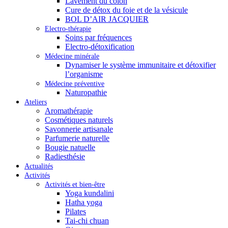
Lavement du côlon
Cure de détox du foie et de la vésicule
BOL D’AIR JACQUIER
Electro-thérapie
Soins par fréquences
Electro-détoxification
Médecine minérale
Dynamiser le système immunitaire et détoxifier
l’organisme
Médecine préventive
Naturopathie
Ateliers
Aromathérapie
Cosmétiques naturels
Savonnerie artisanale
Parfumerie naturelle
Bougie natuelle
Radiesthésie
Actualités
Activités
Activités et bien-être
Yoga kundalini
Hatha yoga
Pilates
Tai-chi chuan