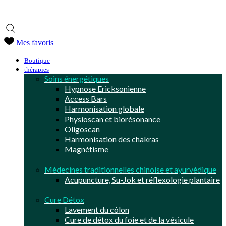
Centre de bien-être holistique au Maroc +212 (0) 673 460 209
Obtenez 10% de remise avec le code promo
QSJ7K62R
Mes favoris
Boutique
thérapies
Soins énergétiques
Hypnose Ericksonienne
Access Bars
Harmonisation globale
Physioscan et biorésonance
Oligoscan
Harmonisation des chakras
Magnétisme
Médecines traditionnelles chinoise et ayurvédique
Acupuncture, Su-Jok et réflexologie plantaire
Cure Détox
Lavement du côlon
Cure de détox du foie et de la vésicule