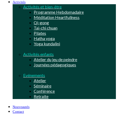
Activités
Activités et bien-être
Programme Hebdomadaire
Méditation Heartfullness
Qi-gong
Tai-chi chuan
Pilates
Hatha yoga
Yoga kundalini
Activités enfants
Atelier du jeu de peindre
Journées pédagogiques
Evénements
Atelier
Séminaire
Conférence
Retraite
Nouveautés
Contact