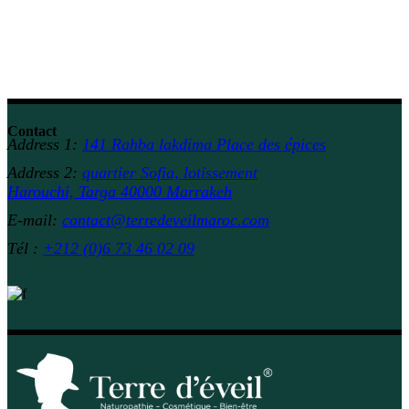
Contact
Address 1:
141 Rahba lakdima Place des épices
Address 2:
quartier Sofia, lotissement
Harouchi, Targa 40000 Marrakeh
E-mail:
contact@terredeveilmaroc.com
Tél :
+212 (0)6 73 46 02 09