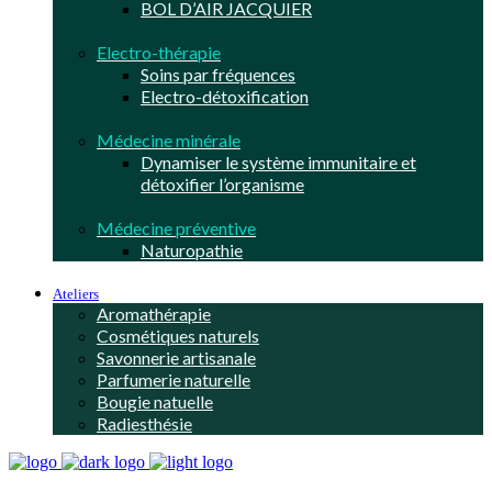
BOL D’AIR JACQUIER
Electro-thérapie
Soins par fréquences
Electro-détoxification
Médecine minérale
Dynamiser le système immunitaire et
détoxifier l’organisme
Médecine préventive
Naturopathie
Ateliers
Aromathérapie
Cosmétiques naturels
Savonnerie artisanale
Parfumerie naturelle
Bougie natuelle
Radiesthésie